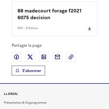
88 madecourt forage f2021
6075 decision
PDF
- 214.9 kio
Partager la page
Partager sur Facebook
Partager sur X
Partager sur LinkedIn
Partager par email
Copier le lien de 
S'abonner
La DREAL
Présentation & Organigramme