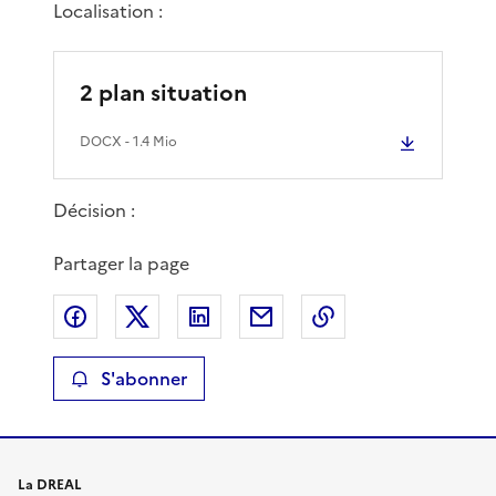
Localisation :
2 plan situation
DOCX
- 1.4 Mio
Décision :
Partager la page
Partager sur Facebook
Partager sur X
Partager sur LinkedIn
Partager par email
Copier le lien de 
S'abonner
La DREAL