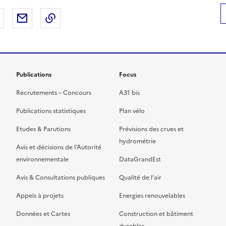
 Facebook
er sur X
Partager sur LinkedIn
Partager par email
Copier le lien de la page dans le presse-pap
Publications
Focus
Recrutements – Concours
A31 bis
Publications statistiques
Plan vélo
Etudes & Parutions
Prévisions des crues et
hydrométrie
Avis et décisions de l’Autorité
environnementale
DataGrandEst
Avis & Consultations publiques
Qualité de l’air
Appels à projets
Energies renouvelables
Données et Cartes
Construction et bâtiment