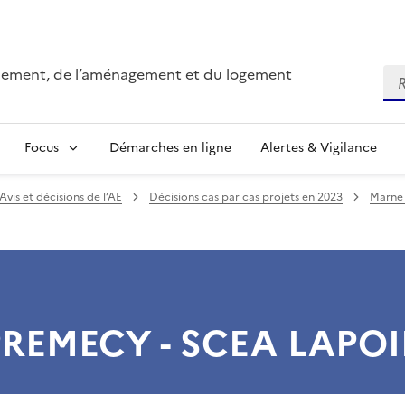
onnement, de l’aménagement et du logement
Re
Focus
Démarches en ligne
Alertes & Vigilance
Avis et décisions de l’AE
Décisions cas par cas projets en 2023
Marne 
REMECY - SCEA LAPO