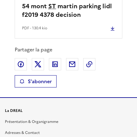
54 mont
ST
martin parking lidl
f2019 4378 decision
PDF
- 130.4 kio
Partager la page
Partager sur Facebook
Partager sur X
Partager sur LinkedIn
Partager par email
Copier le lien de 
S'abonner
La DREAL
Présentation & Organigramme
Adresses & Contact