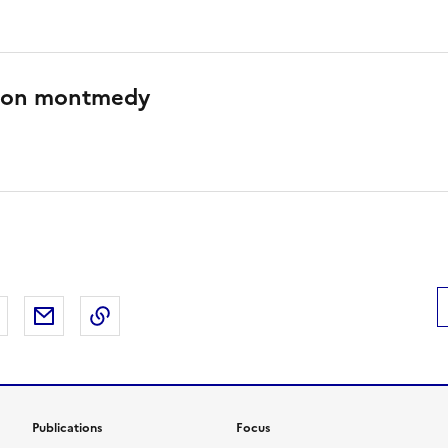
ation montmedy
 Facebook
er sur X
Partager sur LinkedIn
Partager par email
Copier le lien de la page dans le presse-pap
Publications
Focus