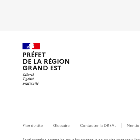
PRÉFET
DE LA RÉGION
GRAND EST
Plan du site
Glossaire
Contacter la DREAL
Mention
Sauf mention contraire, tous les contenus de ce site sont sous
lic