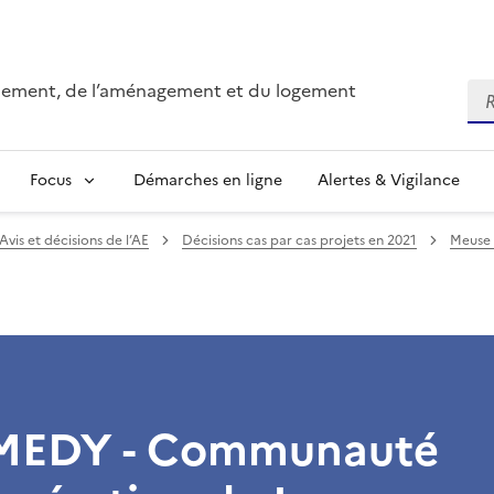
onnement, de l’aménagement et du logement
Re
Focus
Démarches en ligne
Alertes & Vigilance
Avis et décisions de l’AE
Décisions cas par cas projets en 2021
Meuse 
EDY - Communauté