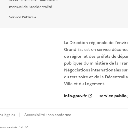
Sécurité routière - Baromètre
mensuel de l’accidentalité
Service Publics +
La Direction régionale de l'env
Grand Est est un service déconcen
de région et des préfets de dépa
publiques du ministère de la Tran
Négociations internationales sur
du territoire et de la Décentrali
Ville et du Logement.
info.gouv.fr
service-public.
s légales
Accessibilité : non conforme
ence etalab-2.0