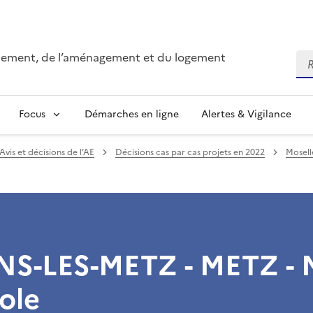
onnement, de l’aménagement et du logement
Re
Focus
Démarches en ligne
Alertes & Vigilance
Avis et décisions de l’AE
Décisions cas par cas projets en 2022
Mosell
S-LES-METZ - METZ - 
ole