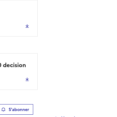
0 decision
S'abonner
ier