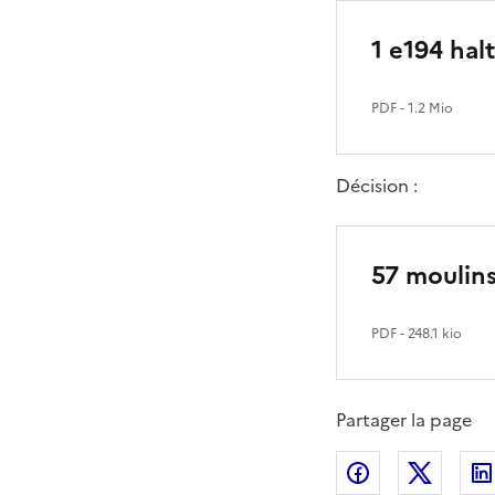
1 e194 hal
PDF
- 1.2 Mio
Décision :
57 moulins
PDF
- 248.1 kio
Partager la page
Partager sur
Partag