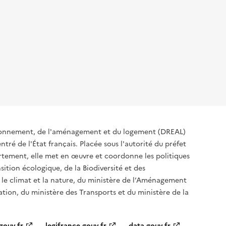
ironnement, de l'aménagement et du logement (DREAL)
tré de l'État français. Placée sous l'autorité du préfet
rtement, elle met en œuvre et coordonne les politiques
sition écologique, de la Biodiversité et des
 le climat et la nature, du ministère de l’Aménagement
sation, du ministère des Transports et du ministère de la
gouv.fr
legifrance.gouv.fr
data.gouv.fr