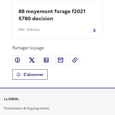
88 moyemont forage f2021
5780 decision
PDF
- 213.3 kio
Partager la page
Partager sur Facebook
Partager sur X
Partager sur LinkedIn
Partager par email
Copier le lien de 
S'abonner
La DREAL
Présentation & Organigramme