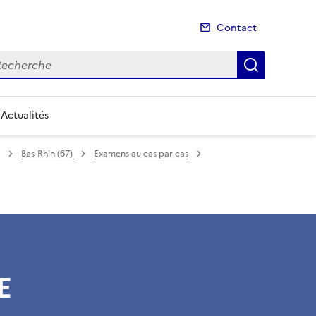
Contact
cherche
Recherch
Actualités
Bas-Rhin (67)
Examens au cas par cas
E