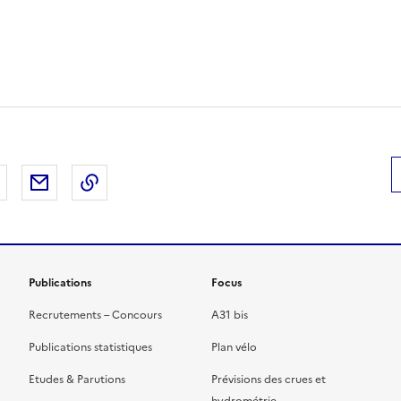
 Facebook
er sur X
Partager sur LinkedIn
Partager par email
Copier le lien de la page dans le presse-pap
Publications
Focus
Recrutements – Concours
A31 bis
Publications statistiques
Plan vélo
Etudes & Parutions
Prévisions des crues et