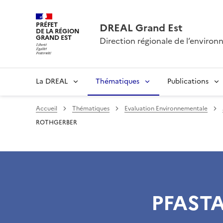
PRÉFET
DREAL Grand Est
DE LA RÉGION
GRAND EST
Direction régionale de l’envir
La DREAL
Thématiques
Publications
Accueil
Thématiques
Evaluation Environnementale
ROTHGERBER
PFAST