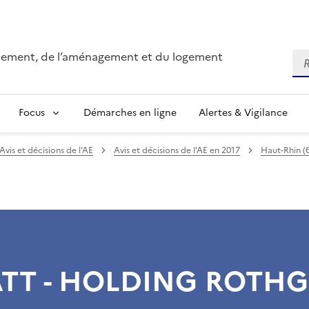
onnement, de l’aménagement et du logement
Re
Focus
Démarches en ligne
Alertes & Vigilance
Avis et décisions de l’AE
Avis et décisions de l’AE en 2017
Haut-Rhin (
ATT - HOLDING ROTH