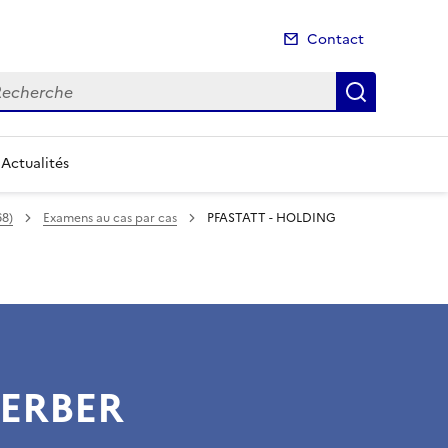
Contact
cherche
Recherch
Actualités
68)
Examens au cas par cas
PFASTATT - HOLDING
GERBER