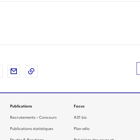
 Facebook
er sur X
Partager sur LinkedIn
Partager par email
Copier le lien de la page dans le presse-pap
Publications
Focus
Recrutements – Concours
A31 bis
Publications statistiques
Plan vélo