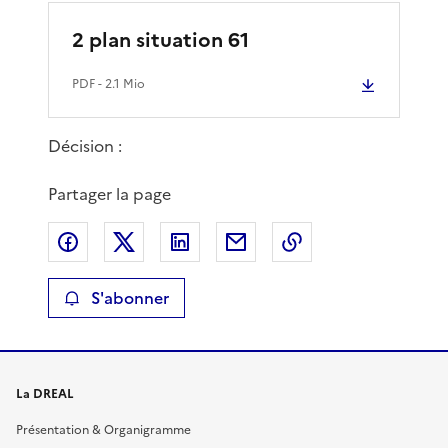
2 plan situation 61
PDF
- 2.1 Mio
Décision :
Partager la page
Partager sur Facebook
Partager sur X
Partager sur LinkedIn
Partager par email
Copier le lien de 
S'abonner
La DREAL
Présentation & Organigramme