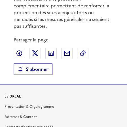
complémentaire permettant de renforcer la
protection des sites à enjeux forts ou
menacés si les mesures générales ne seraient
pas suffisantes.
Partager la page
Partager sur Facebook
Partager sur X
Partager sur LinkedIn
Partager par email
Copier le lien de 
S'abonner
La DREAL
Présentation & Organigramme
Adresses & Contact
Rapports d’activité par année