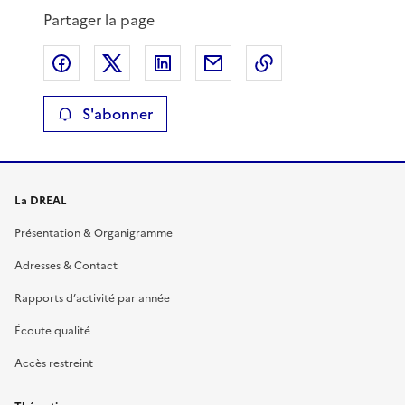
Partager la page
Partager sur Facebook
Partager sur X
Partager sur LinkedIn
Partager par email
Copier le lien de 
S'abonner
La DREAL
Présentation & Organigramme
Adresses & Contact
Rapports d’activité par année
Écoute qualité
Accès restreint