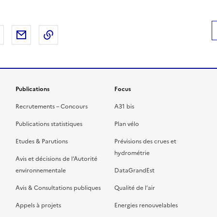
 Facebook
er sur X
Partager sur LinkedIn
Partager par email
Copier le lien de la page dans le presse-pap
Publications
Focus
Recrutements – Concours
A31 bis
Publications statistiques
Plan vélo
Etudes & Parutions
Prévisions des crues et
hydrométrie
Avis et décisions de l’Autorité
environnementale
DataGrandEst
Avis & Consultations publiques
Qualité de l’air
Appels à projets
Energies renouvelables