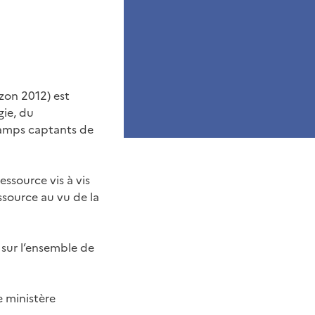
izon 2012) est
gie, du
hamps captants de
ressource vis à vis
essource au vu de la
sur l’ensemble de
e ministère