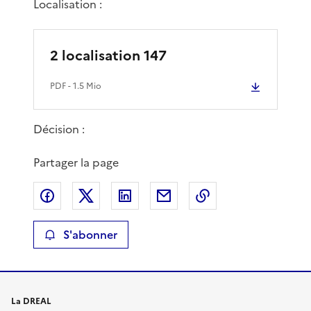
Localisation :
2 localisation 147
PDF
- 1.5 Mio
Décision :
Partager la page
Partager sur Facebook
Partager sur X
Partager sur LinkedIn
Partager par email
Copier le lien de 
S'abonner
La DREAL