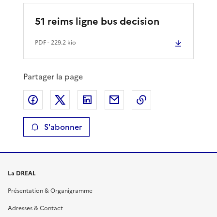
51 reims ligne bus decision
PDF
- 229.2 kio
Partager la page
Partager sur Facebook
Partager sur X
Partager sur LinkedIn
Partager par email
Copier le lien de 
S'abonner
La DREAL
Présentation & Organigramme
Adresses & Contact