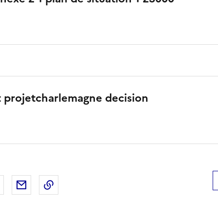
t projetcharlemagne decision
 Facebook
er sur X
Partager sur LinkedIn
Partager par email
Copier le lien de la page dans le presse-pap