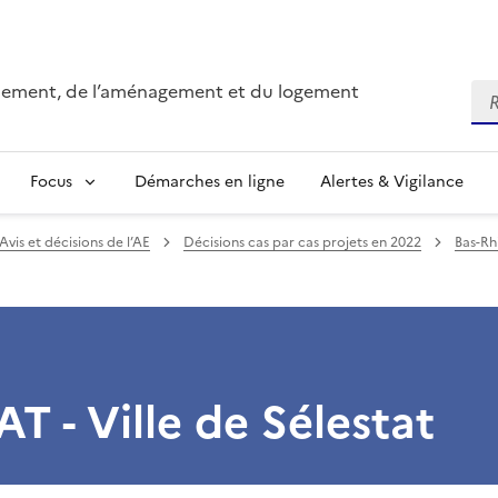
onnement, de l’aménagement et du logement
Re
Focus
Démarches en ligne
Alertes & Vigilance
Avis et décisions de l’AE
Décisions cas par cas projets en 2022
Bas-Rh
T - Ville de Sélestat