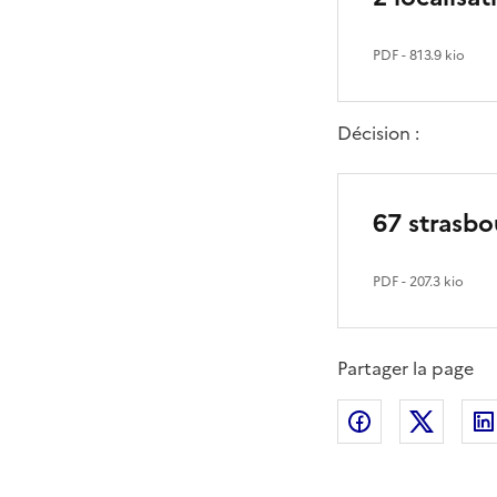
PDF
- 813.9 kio
Décision :
67 strasbo
PDF
- 207.3 kio
Partager la page
Partager sur
Partag