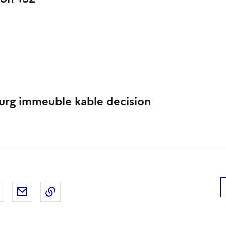
urg immeuble kable decision
 Facebook
er sur X
Partager sur LinkedIn
Partager par email
Copier le lien de la page dans le presse-pap