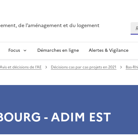
onnement, de l’aménagement et du logement
Re
Focus
Démarches en ligne
Alertes & Vigilance
Avis et décisions de l’AE
Décisions cas par cas projets en 2021
Bas-Rhi
OURG - ADIM EST