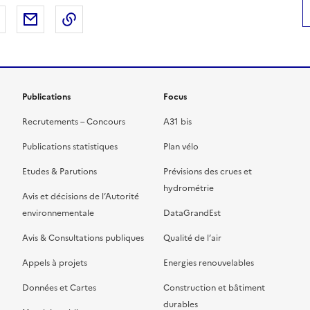
 Facebook
er sur X
Partager sur LinkedIn
Partager par email
Copier le lien de la page dans le presse-pap
Publications
Focus
Recrutements – Concours
A31 bis
Publications statistiques
Plan vélo
Etudes & Parutions
Prévisions des crues et
hydrométrie
Avis et décisions de l’Autorité
environnementale
DataGrandEst
Avis & Consultations publiques
Qualité de l’air
Appels à projets
Energies renouvelables
Données et Cartes
Construction et bâtiment
durables