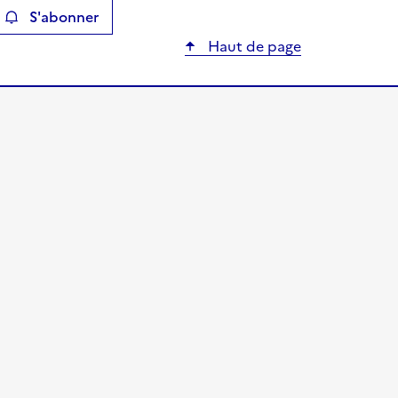
S'abonner
ier
Haut de page