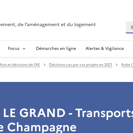
onnement, de l’aménagement et du logement
Re
Focus
Démarches en ligne
Alertes & Vigilance
Avis et décisions de l’AE
Décisions cas par cas projets en 2021
Aube (
LE GRAND - Transport
e Champagne