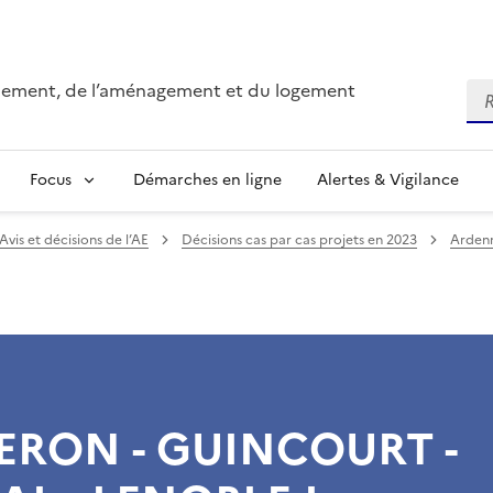
onnement, de l’aménagement et du logement
Re
Focus
Démarches en ligne
Alertes & Vigilance
Avis et décisions de l’AE
Décisions cas par cas projets en 2023
Ardenn
ERON - GUINCOURT -