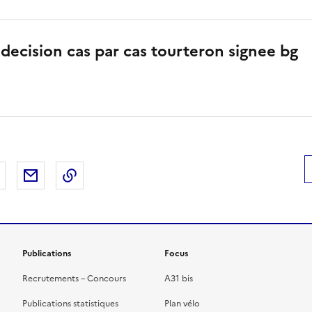
decision cas par cas tourteron signee bg
 Facebook
er sur X
Partager sur LinkedIn
Partager par email
Copier le lien de la page dans le presse-pap
Publications
Focus
Recrutements – Concours
A31 bis
Publications statistiques
Plan vélo