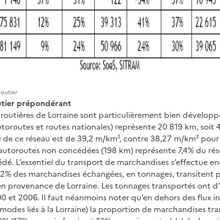
outier
outier prépondérant
 routières de Lorraine sont particulièrement bien développé
autoroutes et routes nationales) représente 20 819 km, soit
té de ce réseau est de 39,2 m/km², contre 38,27 m/km² pour 
 d’autoroutes non concédées (198 km) représente 7,4% du ré
dé. L’essentiel du transport de marchandises s’effectue en
 82% des marchandises échangées, en tonnages, transitent p
en provenance de Lorraine. Les tonnages transportés ont d
0 et 2006. Il faut néanmoins noter qu’en dehors des flux in
 modes liés à la Lorraine) la proportion de marchandises tr