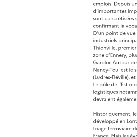
emplois. Depuis un
d’importantes impl
sont concrétisées su
confirmant la vocat
D’un point de vue s
industriels princip
Thionville, premie
zone d’Ennery, plus
Garolor. Autour de 
Nancy-Toul est le 
(Ludres-Fléville), 
Le pôle de l’Est m
logistiques notamm
devraient également
Historiquement, le 
développé en Lorrai
triage ferroviaire 
France. Mais les é