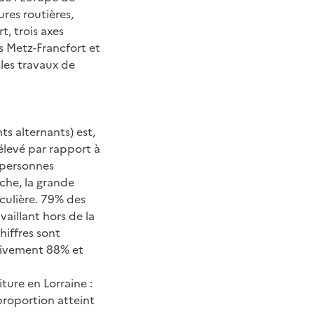
ures routières,
t, trois axes
rs Metz-Francfort et
les travaux de
s alternants) est,
élevé par rapport à
e personnes
nche, la grande
culière. 79% des
aillant hors de la
iffres sont
tivement 88% et
ture en Lorraine :
proportion atteint