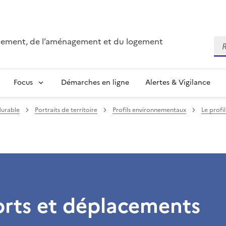
onnement, de l’aménagement et du logement
Re
Focus
Démarches en ligne
Alertes & Vigilance
durable
Portraits de territoire
Profils environnementaux
Le profi
orts et déplacements