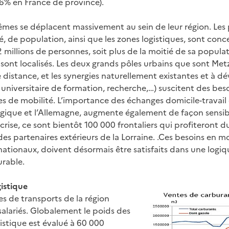
,6% en France de province).
êmes se déplacent massivement au sein de leur région. Les 
té, de population, ainsi que les zones logistiques, sont conc
 1,2 millions de personnes, soit plus de la moitié de sa popula
sont localisés. Les deux grands pôles urbains que sont Metz
distance, et les synergies naturellement existantes et à d
 universitaire de formation, recherche,…) suscitent des bes
s de mobilité. L’importance des échanges domicile-travail e
lgique et l’Allemagne, augmente également de façon sens
a crise, ce sont bientôt 100 000 frontaliers qui profiteront 
es partenaires extérieurs de la Lorraine. .Ces besoins en mob
nationaux, doivent désormais être satisfaits dans une logi
rable.
gistique
es de transports de la région
lariés. Globalement le poids des
gistique est évalué à 60 000