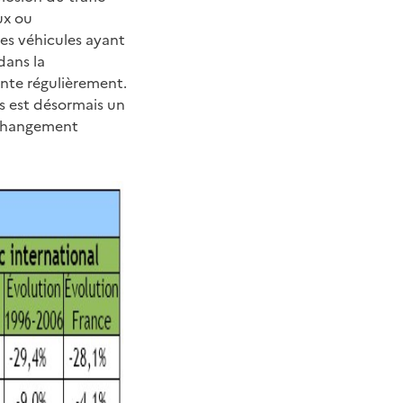
ux ou
es véhicules ayant
dans la
nte régulièrement.
fs est désormais un
 changement