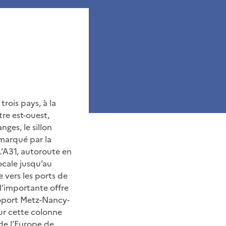
trois pays, à la
re est-ouest,
ges, le sillon
 marqué par la
L’A31, autoroute en
ocale jusqu’au
e vers les ports de
 l’importante offre
éroport Metz-Nancy-
ur cette colonne
s de l’Europe de