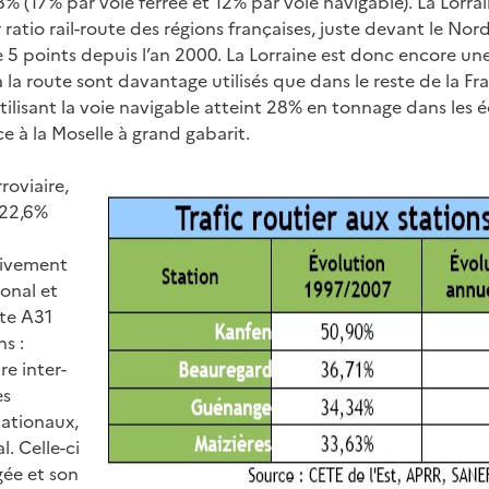
8% (17% par voie ferrée et 12% par voie navigable). La Lorra
 ratio rail-route des régions françaises, juste devant le Nor
 5 points depuis l’an 2000. La Lorraine est donc encore une
 la route sont davantage utilisés que dans le reste de la Fr
ilisant la voie navigable atteint 28% en tonnage dans les 
ce à la Moselle à grand gabarit.
oviaire,
t 22,6%
tivement
onal et
ute A31
s :
re inter-
es
nationaux,
l. Celle-ci
gée et son