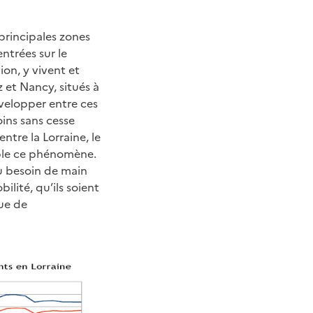
principales zones
entrées sur le
tion, y vivent et
 et Nancy, situés à
évelopper entre ces
oins sans cesse
ntre la Lorraine, le
ible ce phénomène.
du besoin de main
ilité, qu’ils soient
que de