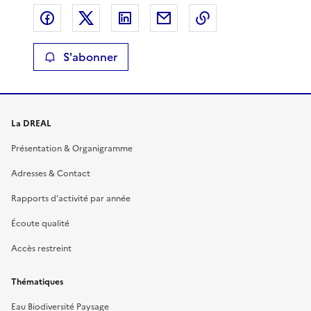
Partager sur Facebook
Partager sur X
Partager sur LinkedIn
Partager par email
Copier le lien de 
S'abonner
La DREAL
Présentation & Organigramme
Adresses & Contact
Rapports d’activité par année
Écoute qualité
Accès restreint
Thématiques
Eau Biodiversité Paysage