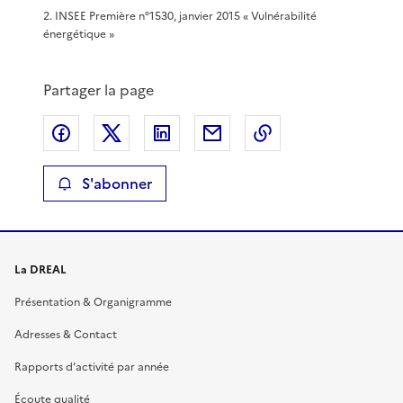
2
.
INSEE Première n°1530, janvier 2015 « Vulnérabilité
énergétique »
Partager la page
Partager sur Facebook
Partager sur X
Partager sur LinkedIn
Partager par email
Copier le lien de 
S'abonner
La DREAL
Présentation & Organigramme
Adresses & Contact
Rapports d’activité par année
Écoute qualité