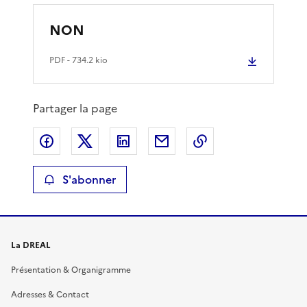
NON
PDF
- 734.2 kio
Partager la page
Partager sur Facebook
Partager sur X
Partager sur LinkedIn
Partager par email
Copier le lien de 
S'abonner
La DREAL
Présentation & Organigramme
Adresses & Contact