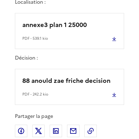
Localisation :
annexe3 plan 1 25000
PDF
- 539.1 kio
Décision :
88 anould zae friche decision
PDF
- 242.2 kio
Partager la page
Partager sur Facebook
Partager sur X
Partager sur LinkedIn
Partager par email
Copier le lien de 