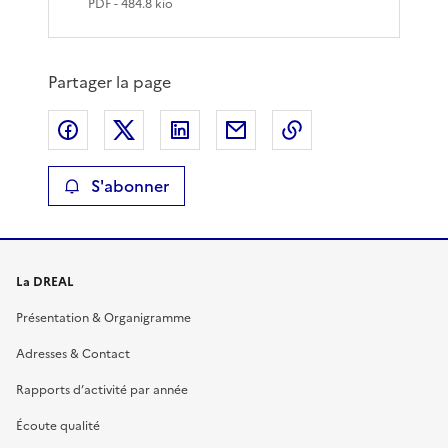
PDF
- 484.8 kio
Partager la page
Partager sur Facebook
Partager sur X
Partager sur LinkedIn
Partager par email
Copier le lien de 
S'abonner
La DREAL
Présentation & Organigramme
Adresses & Contact
Rapports d’activité par année
Écoute qualité