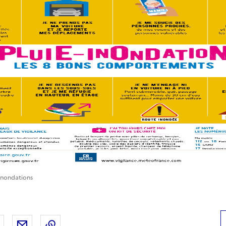
nondations
 Facebook
er sur X
Partager sur LinkedIn
Partager par email
Copier le lien de la page dans le presse-pap