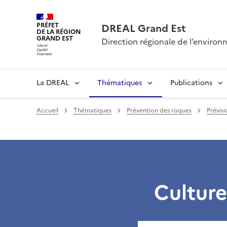
PRÉFET
DREAL Grand Est
DE LA RÉGION
GRAND EST
Direction régionale de l’envir
La DREAL
Thématiques
Publications
Accueil
Thématiques
Prévention des risques
Prévis
Culture