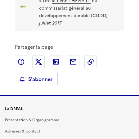
> Lire
la fiche THÉMA
du
commissariat général au
développement durable (CGDD)
–
juillet 2017
Partager la page
Partager sur Facebook
Partager sur X
Partager sur LinkedIn
Partager par email
Copier le lien de 
S'abonner
La DREAL
Présentation & Organigramme
Adresses & Contact