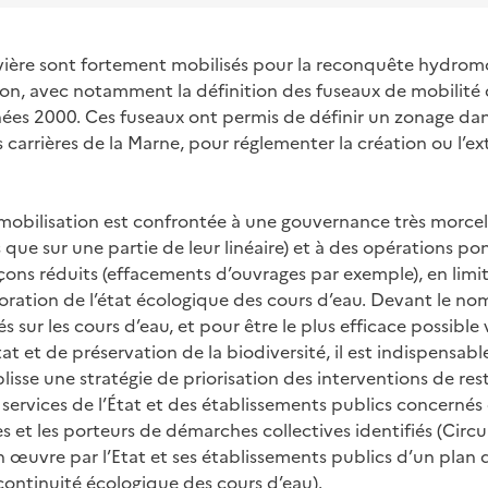
ivière sont fortement mobilisés pour la reconquête hydro
ion, avec notamment la définition des fuseaux de mobilité d
ées 2000. Ces fuseaux ont permis de définir un zonage da
carrières de la Marne, pour réglementer la création ou l’e
obilisation est confrontée à une gouvernance très morcelé
 que sur une partie de leur linéaire) et à des opérations po
çons réduits (effacements d’ouvrages par exemple), en limita
lioration de l’état écologique des cours d’eau. Devant le 
s sur les cours d’eau, et pour être le plus efficace possible 
at et de préservation de la biodiversité, il est indispensa
lisse une stratégie de priorisation des interventions de re
 services de l’État et des établissements publics concernés
ales et les porteurs de démarches collectives identifiés (Circ
en œuvre par l’Etat et ses établissements publics d’un plan 
 continuité écologique des cours d’eau).