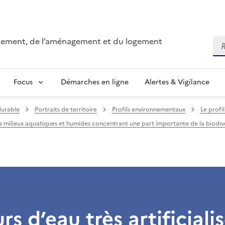
onnement, de l’aménagement et du logement
Re
Focus
Démarches en ligne
Alertes & Vigilance
durable
Portraits de territoire
Profils environnementaux
Le prof
s milieux aquatiques et humides concentrant une part importante de la biodiv
rs d’eau très artificiali