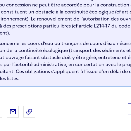
 ou concession ne peut être accordée pour la constructio
s constituent un obstacle à la continuité écologique (cf art
vironnement). Le renouvellement de l’autorisation des ouvra
des prescriptions particulières (cf article L214-17 du code
ent).
» concerne les cours d’eau ou tronçons de cours d’eau néces
on de la continuité écologique (transport des sédiments et
ut ouvrage faisant obstacle doit y être géré, entretenu et 
es par l’autorité administrative, en concertation avec le prop
loitant. Ces obligations s’appliquent à l’issue d’un délai de
es listes.
 Facebook
er sur X
Partager sur LinkedIn
Partager par email
Copier le lien de la page dans le presse-pap