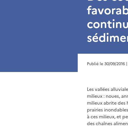
favorab
continu
sédime
Publié le 30/09/2016
|
Les vallées alluv
milieux : noues, a
milieux abrite des
prairies inondable
à ces milieux, et p
des chaînes alimen