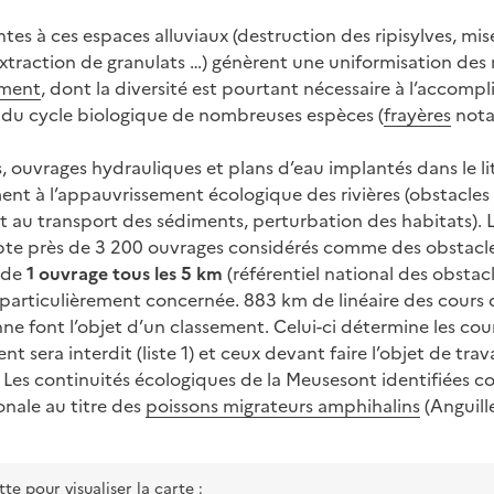
intes à ces espaces alluviaux (destruction des ripisylves, mi
extraction de granulats …) génèrent une uniformisation des 
ement
, dont la diversité est pourtant nécessaire à l’accomp
 du cycle biologique de nombreuses espèces (
frayères
nota
ouvrages hydrauliques et plans d’eau implantés dans le li
ent à l’appauvrissement écologique des rivières (obstacles 
et au transport des sédiments, perturbation des habitats)
te près de 3 200 ouvrages considérés comme des obstacle
s de
1 ouvrage tous les 5 km
(référentiel national des obstac
articulièrement concernée. 883 km de linéaire des cours 
font l’objet d’un classement. Celui-ci détermine les cou
sera interdit (liste 1) et ceux devant faire l’objet de trav
2). Les continuités écologiques de la Meusesont identifiées
nale au titre des
poissons migrateurs amphihalins
(Anguille
tte pour visualiser la carte :