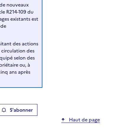
n de nouveaux
icle R214-109 du
ges existants est
 de
sitant des actions
 circulation des
équipé selon des
riétaire ou, à
 cinq ans après
S'abonner
ier
Haut de page