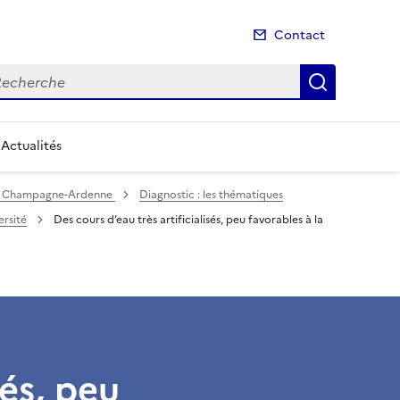
Contact
cherche
Recherch
Actualités
il Champagne-Ardenne
Diagnostic : les thématiques
ersité
Des cours d’eau très artificialisés, peu favorables à la
sés, peu