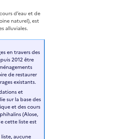
cours d’eau et de
oine naturel), est
s alluviales.
ges en travers des
epuis 2012 être
s aménagements
ire de restaurer
rages existants.
dations et
ie sur la base des
ique et des cours
hihalins (Alose,
 cette liste est
 liste, aucune