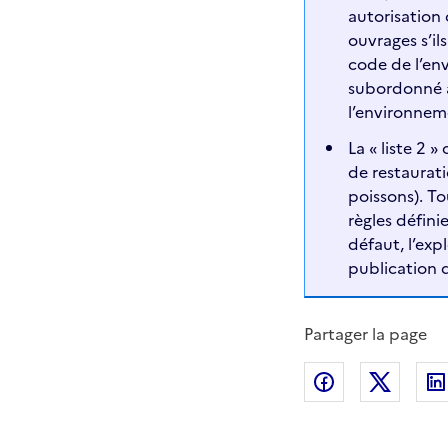
autorisation
ouvrages s’il
code de l’en
subordonné à 
l’environnem
La « liste 2 
de restaurati
poissons). To
règles défini
défaut, l’exp
publication d
Partager la page
Partager sur
Partag