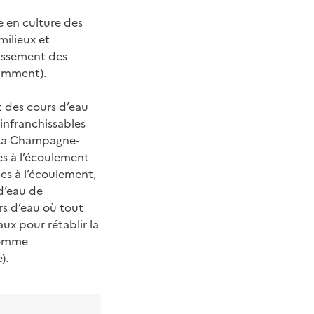
se en culture des
milieux et
lissement des
mment).
t des cours d’eau
infranchissables
. La Champagne-
s à l’écoulement
les à l’écoulement,
d’eau de
rs d’eau où tout
aux pour rétablir la
 comme
).