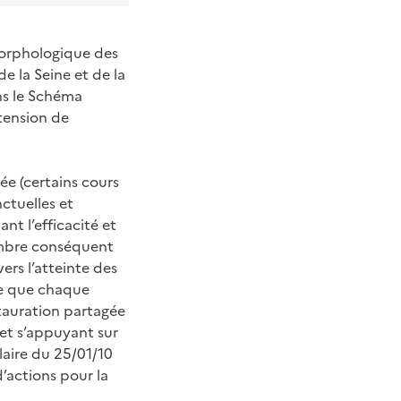
morphologique des
e la Seine et de la
ns le Schéma
xtension de
e (certains cours
nctuelles et
nt l’efficacité et
nombre conséquent
vers l’atteinte des
ble que chaque
stauration partagée
 et s’appuyant sur
ulaire du 25/01/10
d’actions pour la