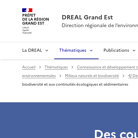
PRÉFET
DREAL Grand Est
DE LA RÉGION
GRAND EST
Direction régionale de l’envir
La DREAL
Thématiques
Publications
Accueil
Thématiques
Connaissance et développement 
environnementales
Milieux naturels et biodiversité
4/ De
biodiversité et aux continuités écologiques et sédimentaires
Des cou