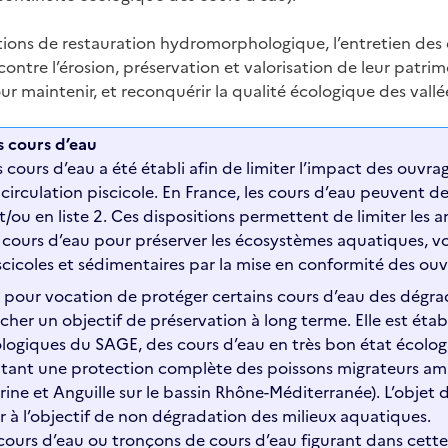
ions de restauration hydromorphologique, l’entretien des 
 contre l’érosion, préservation et valorisation de leur patrim
ur maintenir, et reconquérir la qualité écologique des vallée
s cours d’eau
cours d’eau a été établi afin de limiter l’impact des ouvra
 circulation piscicole. En France, les cours d’eau peuvent d
 et/ou en liste 2. Ces dispositions permettent de limiter le
cours d’eau pour préserver les écosystèmes aquatiques, vo
iscicoles et sédimentaires par la mise en conformité des ouv
» a pour vocation de protéger certains cours d’eau des dégra
cher un objectif de préservation à long terme. Elle est établ
iologiques du SAGE, des cours d’eau en très bon état écolog
itant une protection complète des poissons migrateurs amp
ne et Anguille sur le bassin Rhône-Méditerranée). L’objet de
r à l’objectif de non dégradation des milieux aquatiques.
s cours d’eau ou tronçons de cours d’eau figurant dans cette