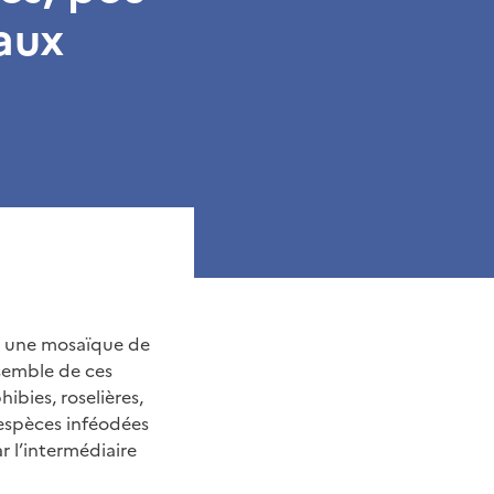
 aux
e une mosaïque de
nsemble de ces
bies, roselières,
 espèces inféodées
r l’intermédiaire