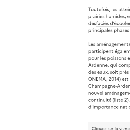
Toutefois, les atte
prairies humides, 
des
faciès d’écoul
principales phases
Les aménagements, 
participent égalem
pour les poissons 
Ardenne, qui comp
des eaux, soit prè
ONEMA, 2014) est p
Champagne-Ardenne 
nouvel aménagement 
continuité (liste 
d’importance natio
Cliquez sur la vigne