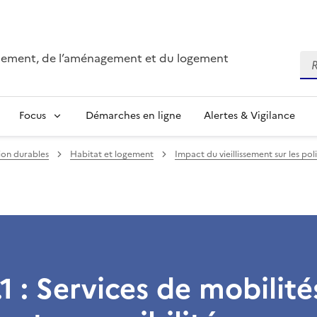
onnement, de l’aménagement et du logement
Re
Focus
Démarches en ligne
Alertes & Vigilance
tion durables
Habitat et logement
Impact du vieillissement sur les pol
.1 : Services de mobilité