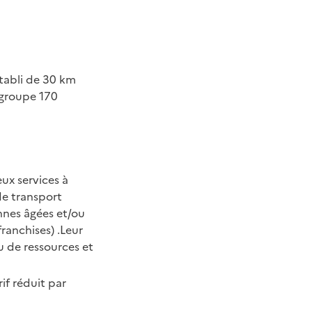
établi de 30 km
regroupe 170
ux services à
de transport
nnes âgées et/ou
ranchises) .Leur
u de ressources et
if réduit par