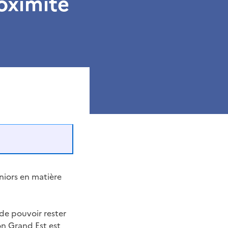
roximité
niors en matière
e de pouvoir rester
on Grand Est est