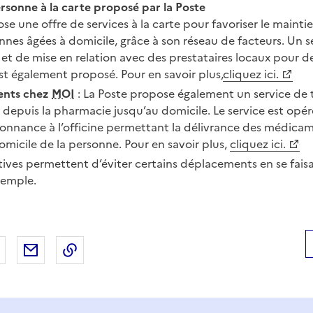
ersonne à la carte proposé par la Poste
se une offre de services à la carte pour favoriser le maintie
nnes âgées à domicile, grâce à son réseau de facteurs. Un s
 et de mise en relation avec des prestataires locaux pour d
t également proposé. Pour en savoir plus,
cliquez ici.
ents chez
MOI
: La Poste propose également un service de 
epuis la pharmacie jusqu’au domicile. Le service est opéré
donnance à l’officine permettant la délivrance des médicam
micile de la personne. Pour en savoir plus,
cliquez ici.
atives permettent d’éviter certains déplacements en se faisan
xemple.
 Facebook
er sur X
Partager sur LinkedIn
Partager par email
Copier le lien de la page dans le presse-pap