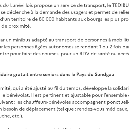
s du Lunévillois propose un service de transport, le TEDIBUS
 se déclenche à la demande des usagers et permet de relier
’un territoire de 80 000 habitants aux bourgs les plus proc
s de proximité.
par un minibus adapté au transport de personnes à mobilité 
r les personnes âgées autonomes se rendant 1 ou 2 fois pa
centre pour faire des courses, pour un RDV de santé ou accé
lidaire gratuit entre seniors dans le Pays du Sundgau
mité, qui a été ajusté au fil du temps, développe la solidar
 le bénévolat. Il est pertinent et ajustable pour l’ensembl
 suivant : les chauffeurs-bénévoles accompagnent ponctuel
 besoin de déplacement (tel que : rendez-vous médicaux, 
che, etc.).