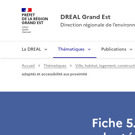
PRÉFET
DREAL Grand Est
DE LA RÉGION
GRAND EST
Direction régionale de l’envir
La DREAL
Thématiques
Publications
Accueil
Thématiques
Ville, habitat, logement, construc
adaptés et accessibilité aux proximité
Fiche 5