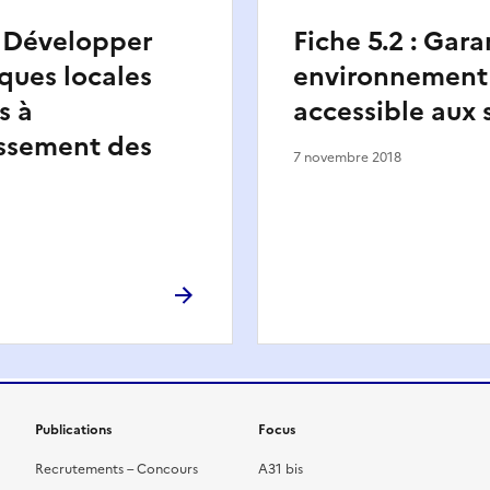
 : Développer
Fiche 5.2 : Gara
iques locales
environnement
s à
accessible aux 
issement des
7 novembre 2018
Publications
Focus
Recrutements – Concours
A31 bis