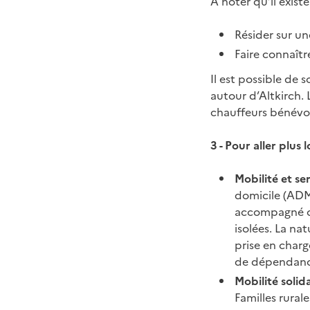
A noter qu’il exist
Résider sur u
Faire connaît
Il est possible de 
autour d’Altkirch. 
chauffeurs bénévol
3 - Pour aller plus l
Mobilité et se
domicile (ADM
accompagné ou
isolées. La na
prise en charg
de dépendance
Mobilité solid
Familles rural