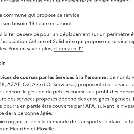
e certains prérequis pour bénéficier de ce service comme :
ne commune qui propose ce service
re son besoin 48 heure en amont
solliciter ce service pour un déplacement sur un périmètre 
L’association Culture et Solidarité qui propose ce service 
es. Pour en savoir plus,
cliquez ici.
oin
rvices de courses par les Services à la Personne
: de nombre
R, AZAE, O2, Age d’Or Services…) proposent des services 
 encore la gestion de petites courses au profit des perso
ture des services proposés dépend des enseignes (agences, f
e pourra en partie être couverte par l’APA, suivant le nivea
 de la personne âgée.
aire
organisation à la demande de transports solidaires à tar
es en Meurthe-et-Moselle.