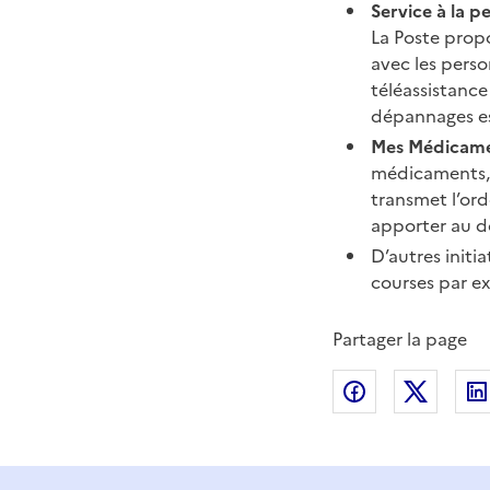
Service à la p
La Poste propo
avec les perso
téléassistance
dépannages es
Mes Médicam
médicaments, d
transmet l’or
apporter au do
D’autres initi
courses par e
Partager la page
Partager sur
Partag