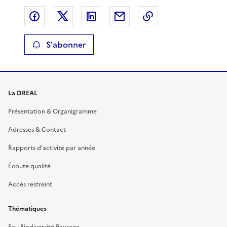
Partager sur Facebook
Partager sur X
Partager sur LinkedIn
Partager par email
Copier le lien de 
S'abonner
La DREAL
Présentation & Organigramme
Adresses & Contact
Rapports d’activité par année
Écoute qualité
Accès restreint
Thématiques
Eau Biodiversité Paysage