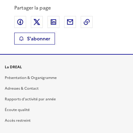
Partager la page
Partager sur Facebook
Partager sur X
Partager sur LinkedIn
Partager par email
Copier le lien de 
S'abonner
La DREAL
Présentation & Organigramme
Adresses & Contact
Rapports d’activité par année
Écoute qualité
Accès restreint