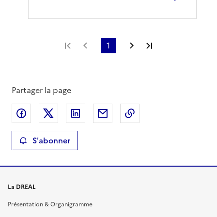
Première page
Page précédente
1
Page suivante
Dernière page
Partager la page
Partager sur Facebook
Partager sur X
Partager sur LinkedIn
Partager par email
Copier le lien de la 
S'abonner
La DREAL
Présentation & Organigramme