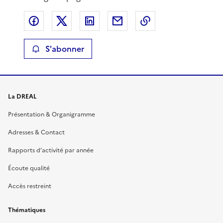
Partager sur Facebook
Partager sur X
Partager sur LinkedIn
Partager par email
Copier le lien de 
S'abonner
La DREAL
Présentation & Organigramme
Adresses & Contact
Rapports d’activité par année
Écoute qualité
Accès restreint
Thématiques