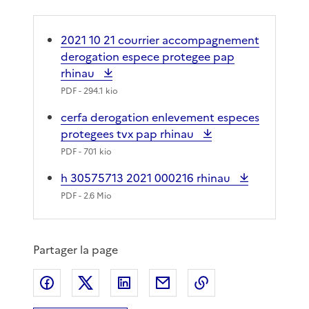
2021 10 21 courrier accompagnement
derogation espece protegee pap
rhinau
PDF
- 294.1 kio
cerfa derogation enlevement especes
protegees tvx pap rhinau
PDF
- 701 kio
h 30575713 2021 000216 rhinau
PDF
- 2.6 Mio
Partager la page
Partager sur Facebook
Partager sur X
Partager sur LinkedIn
Partager par email
Copier le lien de 