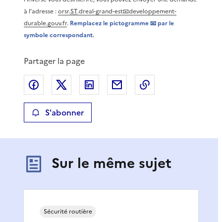
à l’adresse :
orsr.
ST
.dreal-grand-est📧developpement-
durable.gouv.fr
.
Remplacez le pictogramme 📧​ par le
symbole correspondant.
Partager la page
Partager sur Facebook
Partager sur X
Partager sur LinkedIn
Partager par email
Copier le lien de 
S'abonner
Sur le même sujet
Sécurité routière