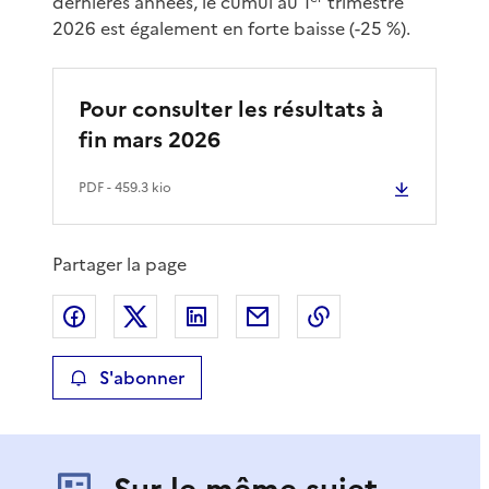
dernières années, le cumul au 1
trimestre
2026 est également en forte baisse (-25 %).
Pour consulter les résultats à
fin mars 2026
PDF
- 459.3 kio
Partager la page
Partager sur Facebook
Partager sur X
Partager sur LinkedIn
Partager par email
Copier le lien de 
S'abonner
Sur le même sujet