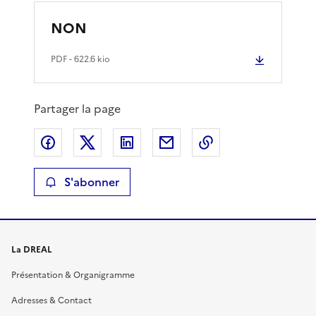
NON
PDF
- 622.6 kio
Partager la page
Partager sur Facebook
Partager sur X
Partager sur LinkedIn
Partager par email
Copier le lien de 
S'abonner
La DREAL
Présentation & Organigramme
Adresses & Contact