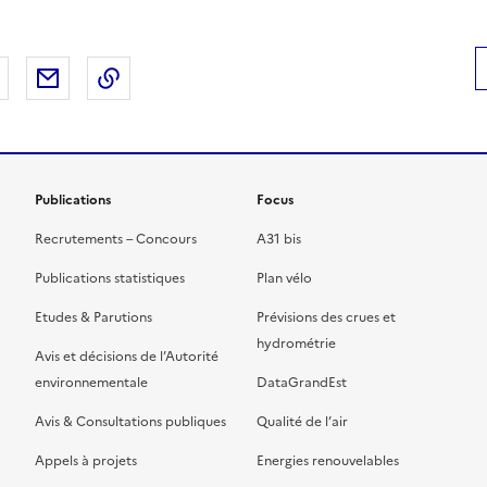
 Facebook
er sur X
Partager sur LinkedIn
Partager par email
Copier le lien de la page dans le presse-pap
Publications
Focus
Recrutements – Concours
A31 bis
Publications statistiques
Plan vélo
Etudes & Parutions
Prévisions des crues et
hydrométrie
Avis et décisions de l’Autorité
environnementale
DataGrandEst
Avis & Consultations publiques
Qualité de l’air
Appels à projets
Energies renouvelables