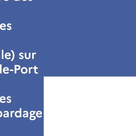
es
le) sur
de-Port
des
 bardage