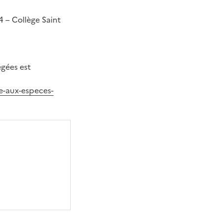
 – Collège Saint
égées est
e-aux-especes-