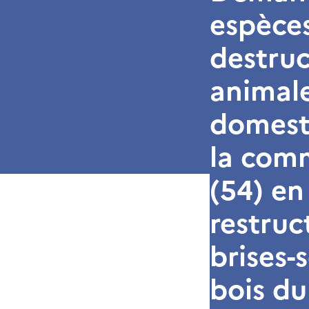
espèces
destruc
animal
domesti
la comm
(54) en
restruc
brises-
bois du