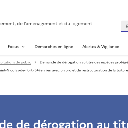
onnement, de l’aménagement et du logement
Re
Focus
Démarches en ligne
Alertes & Vigilance
ultations du public
Demande de dérogation au titre des espèces protégée
-Nicolas-de-Port (54) en lien avec un projet de restructuration de la toiture, 
e de dérogation au tit