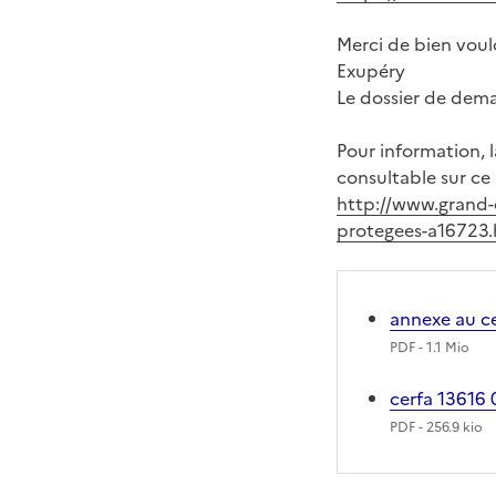
Merci de bien voulo
Exupéry
Le dossier de dema
Pour information, 
consultable sur ce l
http://www.grand-
protegees-a16723.
annexe au c
PDF
- 1.1 Mio
cerfa 13616 
PDF
- 256.9 kio