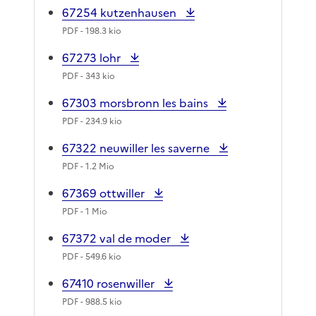
67254 kutzenhausen
PDF
- 198.3 kio
67273 lohr
PDF
- 343 kio
67303 morsbronn les bains
PDF
- 234.9 kio
67322 neuwiller les saverne
PDF
- 1.2 Mio
67369 ottwiller
PDF
- 1 Mio
67372 val de moder
PDF
- 549.6 kio
67410 rosenwiller
PDF
- 988.5 kio