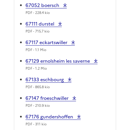
67052 boersch
PDF
- 228.4 kio
67111 durstel
PDF
- 715.7 kio
67117 eckartswiller
PDF
- 1.1 Mio
67129 ernolsheim les saverne
PDF
- 1.2 Mio
67133 eschbourg
PDF
- 865.8 kio
67147 froeschwiller
PDF
- 210.9 kio
67176 gundershoffen
PDF
- 311 kio