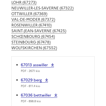
LOHR (67273)
NEUWILLER-LES-SAVERNE (67322)
OTTWILLER (67369)
VAL-DE-MODER (67372)
ROSENWILLER (67410)
SAINT-JEAN-SAVERNE (67425)
SCHŒNBOURG (67454)
STEINBOURG (67478)
WOLFSKIRCHEN (67552)
67013 asswiller
PDF
- 267.1 kio
67029 berg
PDF
- 811.4 kio
67036 bettwiller
PDF
- 898.8 kio