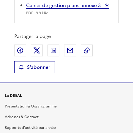
Cahier de gestion plans annexe 3
PDF
- 9.9 Mio
Partager la page
Partager sur Facebook
Partager sur X
Partager sur LinkedIn
Partager par email
Copier le lien de 
S'abonner
La DREAL
Présentation & Organigramme
Adresses & Contact
Rapports d’activité par année