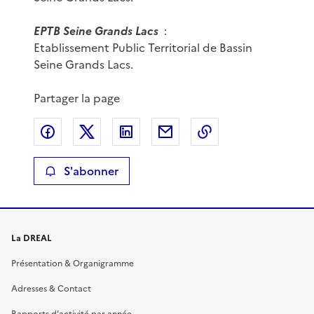
EPTB Seine Grands Lacs
:
Etablissement Public Territorial de Bassin
Seine Grands Lacs.
Partager la page
Partager sur Facebook
Partager sur X
Partager sur LinkedIn
Partager par email
Copier le lien de 
S'abonner
La DREAL
Présentation & Organigramme
Adresses & Contact
Rapports d’activité par année