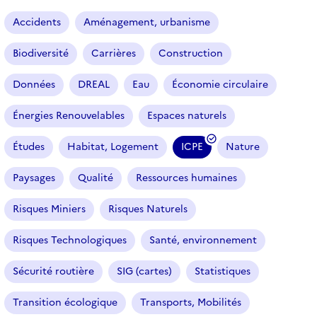
a
r
Accidents
Aménagement, urbanisme
t
i
Biodiversité
Carrières
Construction
c
l
Données
DREAL
Eau
Économie circulaire
e
s
Énergies Renouvelables
Espaces naturels
Études
Habitat, Logement
ICPE
Nature
(
f
Paysages
Qualité
Ressources humaines
i
l
Risques Miniers
Risques Naturels
t
r
Risques Technologiques
Santé, environnement
e
Sécurité routière
SIG (cartes)
Statistiques
s
é
Transition écologique
Transports, Mobilités
l