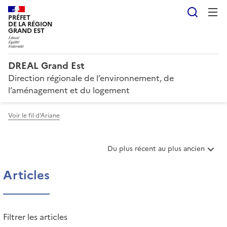
Reche
PRÉFET
DE LA RÉGION
GRAND EST
DREAL Grand Est
Direction régionale de l’environnement, de
l’aménagement et du logement
Voir le fil d'Ariane
T
Du plus récent au plus ancien
r
i
Articles
e
r
l
e
Filtrer les articles
s