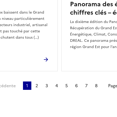
Panorama des é
chiffres clés – 
ux baissent dans le Grand
un niveau particulièrement
La dixième édition du Pan
cteurs industriel, artisanal
Récupération du Grand Est 
st pas touché par cette
Énergétique, Climat, Con
chutent dans tous (…)
DREAL. Ce panorama présen
région Grand Est pour l’a
cédente
1
2
3
4
5
6
7
8
Page