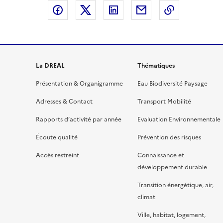
Partager sur Facebook
Partager sur X
Partager sur LinkedIn
Partager par email
Copier le l
La DREAL
Thématiques
Présentation & Organigramme
Eau Biodiversité Paysage
Adresses & Contact
Transport Mobilité
Rapports d’activité par année
Evaluation Environnementale
Écoute qualité
Prévention des risques
Accès restreint
Connaissance et
développement durable
Transition énergétique, air,
climat
Ville, habitat, logement,