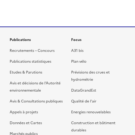
ien de la page dans le presse-papier
Publications
Focus
Recrutements – Concours
A31 bis
Publications statistiques
Plan vélo
Etudes & Parutions
Prévisions des crues et
hydrométrie
Avis et décisions de l’Autorité
environnementale
DataGrandEst
Avis & Consultations publiques
Qualité de l’air
Appels à projets
Energies renouvelables
Données et Cartes
Construction et bâtiment
durables
Marchés publics