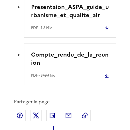
Presentaion_ASPA_guide_u
rbanisme_et_qualite_air
PDF
- 1.3 Mio
Compte_rendu_de_la_reun
ion
PDF
- 849.4 kio
Partager la page
Partager sur Facebook
Partager sur X
Partager sur LinkedIn
Partager par email
Copier le lien de 