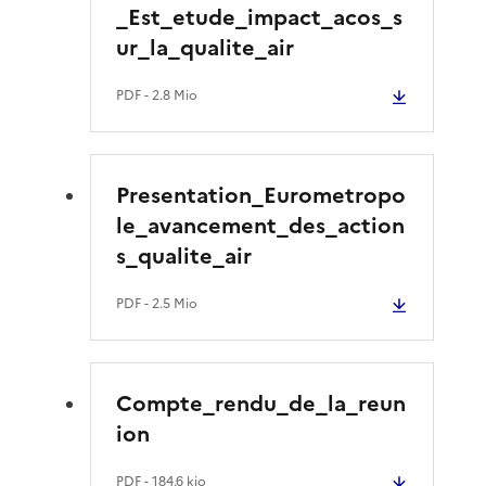
_Est_etude_impact_acos_s
ur_la_qualite_air
PDF
- 2.8 Mio
Presentation_Eurometropo
le_avancement_des_action
s_qualite_air
PDF
- 2.5 Mio
Compte_rendu_de_la_reun
ion
PDF
- 184.6 kio