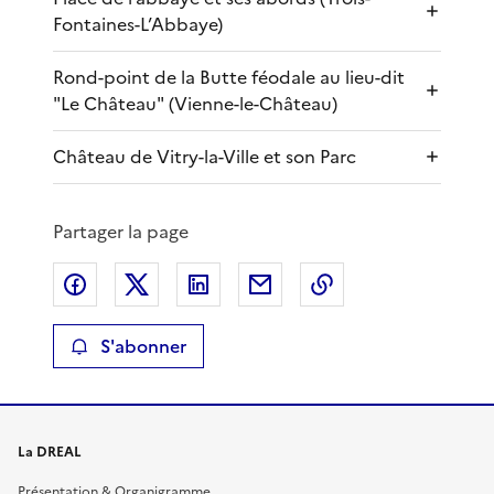
Fontaines-L’Abbaye)
Rond-point de la Butte féodale au lieu-dit
"Le Château" (Vienne-le-Château)
Château de Vitry-la-Ville et son Parc
Partager la page
Partager sur Facebook
Partager sur X
Partager sur LinkedIn
Partager par email
Copier le lien de 
S'abonner
La DREAL
Présentation & Organigramme